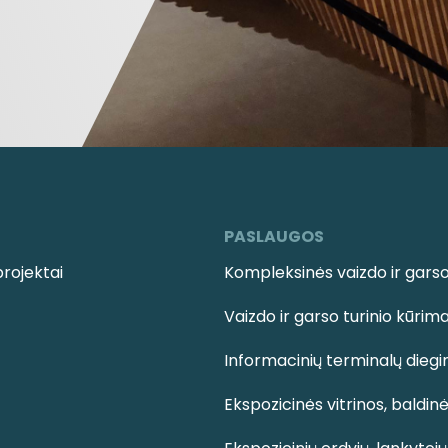
PASLAUGOS
projektai
Kompleksinės vaizdo ir garso 
Vaizdo ir garso turinio kūrim
Informacinių terminalų diegim
Ekspozicinės vitrinos, baldin