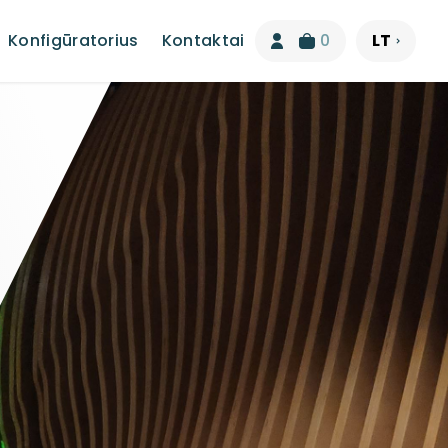
Konfigūratorius
Kontaktai
0
LT