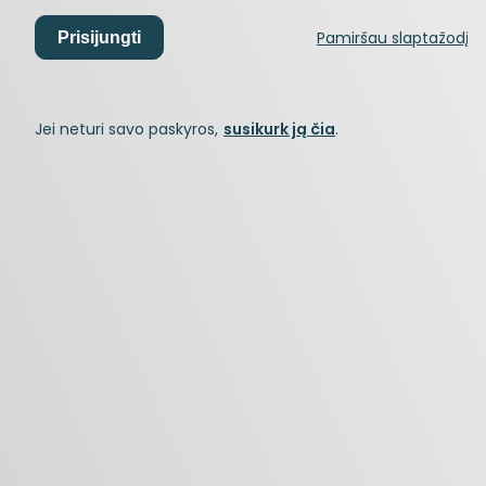
Pamiršau slaptažodį
Prisijungti
Jei neturi savo paskyros,
susikurk ją čia
.