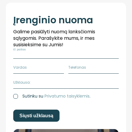
Įrenginio nuoma
Galime pasiūlyti nuomą lanksčiomis
sąlygomis. Parašykite mums, ir mes
susisieksime su Jumis!
El. paštas
Vardas
Telefonas
Užklausa:
Sutinku su
Privatumo taisyklėmis
.
Siųsti užklausą